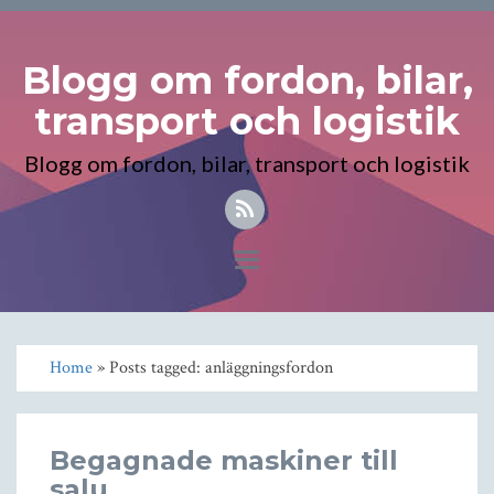
Blogg om fordon, bilar,
transport och logistik
Blogg om fordon, bilar, transport och logistik
Toggle
navigation
Home
» Posts tagged: anläggningsfordon
Begagnade maskiner till
salu