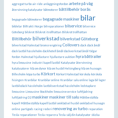
arbete på väg
aggregat turbo
air-ride
anläggningsfordon
båttillbehör borås
återvinning katalysator
båtmotorer
bilar
begagnade maskiner
begagnade båtmotorer
bilservice
bildelar
Bilfrakt i Norge
bilreparationer
bilservice
Göteborg
bilskrot
Bilskrot i trollhättan
Bilskrot trollhättan
bilverkstad
Biltillbehör
bilverkstad Göteborg
Coilovers
bilverkstad Halmstad
bromsrengöring
däck
däck åmål
däck lastbil hässleholm
däckhotell åmål
däckverkstad åmål
fälgar
hyra båttrailer
fordon
Halmstad
hjullastare
hjullastare auktion
hyra limousine
industri
kapell lastbil
Katalysator återvinning
katalysatorer
klä om dynor
klä om husbil Helsingborg
klä om husvagn
Körkort
Billesholm
köpa turbo
Körkort Halmstad
körskola
körskola
hisingen
Kranbilar
Kranbilar online
Kranbilar salu online
laga bil
lager
lastbilsdäck hässleholm
lastbilsverkstad hässleholm
ledstaplare
limousine
Limousine Stockholm
limousineservice
luftfjädring
maskiner
maskiner till salu
luftfjädring D2
Måttbeställda
kapell
Måttbeställda kapell lastbil
omklädsel husbil
omklädsel husvagn
renovering av turbo
online
partigods
racing
rederi
reparation
Tesla
reparationer Tesla
reparera Tesla
sälj din katalysator
skicka