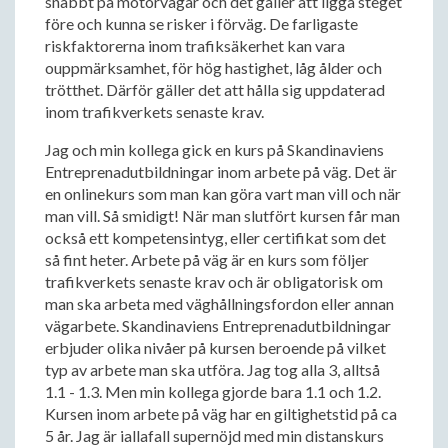
snabbt på motorvägar och det gäller att ligga steget
före och kunna se risker i förväg. De farligaste
riskfaktorerna inom trafiksäkerhet kan vara
ouppmärksamhet, för hög hastighet, låg ålder och
trötthet. Därför gäller det att hålla sig uppdaterad
inom trafikverkets senaste krav.
Jag och min kollega gick en kurs på Skandinaviens
Entreprenadutbildningar inom arbete på väg. Det är
en onlinekurs som man kan göra vart man vill och när
man vill. Så smidigt! När man slutfört kursen får man
också ett kompetensintyg, eller certifikat som det
så fint heter. Arbete på väg är en kurs som följer
trafikverkets senaste krav och är obligatorisk om
man ska arbeta med väghållningsfordon eller annan
vägarbete. Skandinaviens Entreprenadutbildningar
erbjuder olika nivåer på kursen beroende på vilket
typ av arbete man ska utföra. Jag tog alla 3, alltså
1.1 - 1.3. Men min kollega gjorde bara 1.1 och 1.2.
Kursen inom arbete på väg har en giltighetstid på ca
5 år. Jag är iallafall supernöjd med min distanskurs