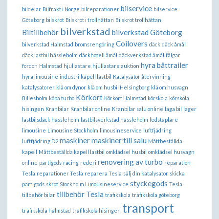
bilservice
bildelar
Bilfrakt i Norge
bilreparationer
bilservice
Göteborg
bilskrot
Bilskrot i trollhättan
Bilskrot trollhättan
bilverkstad
Biltillbehör
bilverkstad Göteborg
Coilovers
bilverkstad Halmstad
bromsrengöring
däck
däck åmål
däck lastbil hässleholm
däckhotell åmål
däckverkstad åmål
fälgar
hyra båttrailer
fordon
Halmstad
hjullastare
hjullastare auktion
hyra limousine
industri
kapell lastbil
Katalysator återvinning
katalysatorer
klä om dynor
klä om husbil Helsingborg
klä om husvagn
Körkort
Billesholm
köpa turbo
Körkort Halmstad
körskola
körskola
hisingen
Kranbilar
Kranbilar online
Kranbilar salu online
laga bil
lager
lastbilsdäck hässleholm
lastbilsverkstad hässleholm
ledstaplare
limousine
Limousine Stockholm
limousineservice
luftfjädring
maskiner
maskiner till salu
luftfjädring D2
Måttbeställda
kapell
Måttbeställda kapell lastbil
omklädsel husbil
omklädsel husvagn
renovering av turbo
online
partigods
racing
rederi
reparation
Tesla
reparationer Tesla
reparera Tesla
sälj din katalysator
skicka
styckegods
partigods
skrot
Stockholm Limousineservice
Tesla
tillbehör Tesla
tillbehör bilar
trafikskola
trafikskola göteborg
transport
trafikskola halmstad
trafikskola hisingen