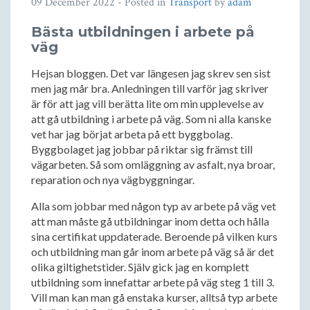
09 December 2022
- Posted in
Transport
by
adam
Bästa utbildningen i arbete på
väg
Hejsan bloggen. Det var längesen jag skrev sen sist
men jag mår bra. Anledningen till varför jag skriver
är för att jag vill berätta lite om min upplevelse av
att gå utbildning i arbete på väg. Som ni alla kanske
vet har jag börjat arbeta på ett byggbolag.
Byggbolaget jag jobbar på riktar sig främst till
vägarbeten. Så som omläggning av asfalt, nya broar,
reparation och nya vägbyggningar.
Alla som jobbar med någon typ av arbete på väg vet
att man måste gå utbildningar inom detta och hålla
sina certifikat uppdaterade. Beroende på vilken kurs
och utbildning man går inom arbete på väg så är det
olika giltighetstider. Själv gick jag en komplett
utbildning som innefattar arbete på väg steg 1 till 3.
Vill man kan man gå enstaka kurser, alltså typ arbete